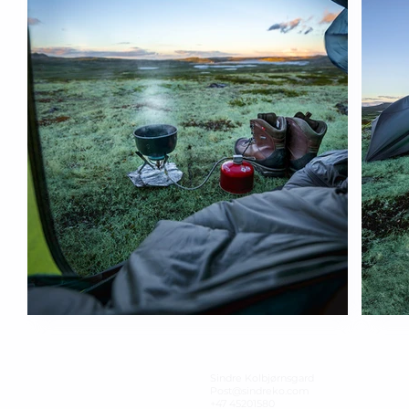
Sindre Kolbjørnsgard
Post@sindreko.com
+47 45201580