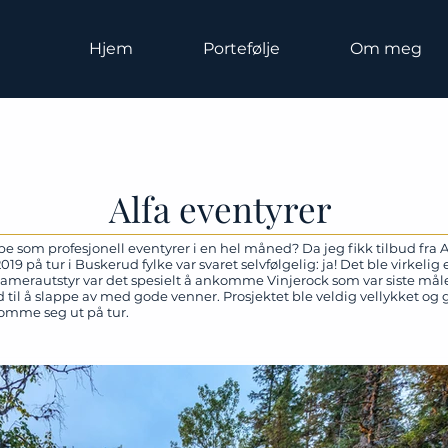
Hjem
Portefølje
Om meg
Alfa eventyrer
bbe som profesjonell eventyrer i en hel måned? Da jeg fikk tilbud fra 
på tur i Buskerud fylke var svaret selvfølgelig: ja! Det ble virkelig 
kamerautstyr var det spesielt å ankomme Vinjerock som var siste målet
 til å slappe av med gode venner. Prosjektet ble veldig vellykket og
å komme seg ut på tur.