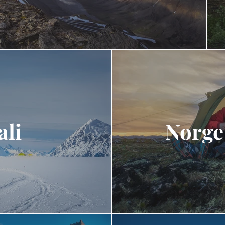
li
Norge