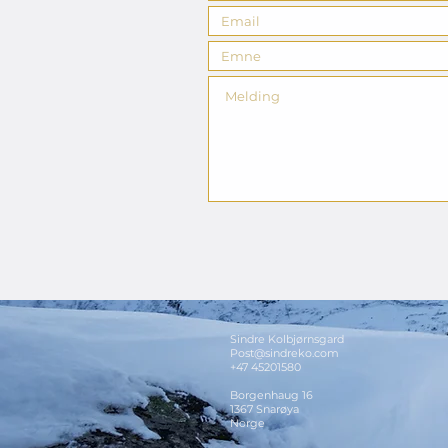
Sindre Kolbjørnsgard
Post@sindreko.com
+47 45201580
Borgenhaug 16
1367 Snarøya
Norge