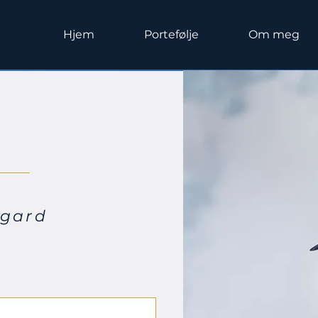
Hjem
Portefølje
Om meg
sgard