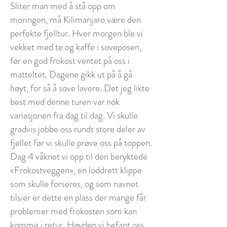
Sliter man med å stå opp om
moringen, må Kilimanjaro være den
perfekte fjelltur. Hver morgen ble vi
vekket med te og kaffe i soveposen,
før en god frokost ventet på oss i
matteltet. Dagene gikk ut på å gå
høyt, for så å sove lavere. Det jeg likte
best med denne turen var nok
variasjonen fra dag til dag. Vi skulle
gradvis jobbe oss rundt store deler av
fjellet før vi skulle prøve oss på toppen.
Dag 4 våknet vi opp til den beryktede
«Frokostveggen», en loddrett klippe
som skulle forseres, og som navnet
tilsier er dette en plass der mange får
problemer med frokosten som kan
komme i retur. Høyden vi befant oss