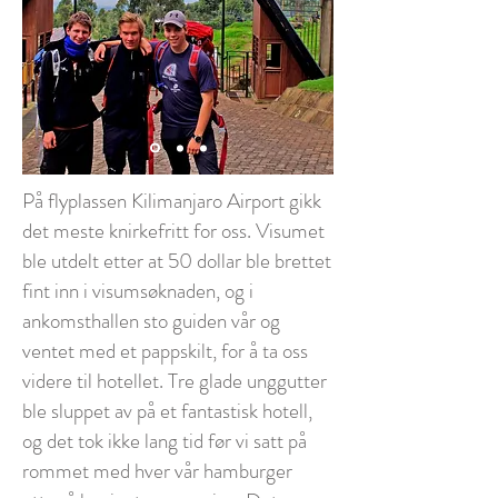
På flyplassen Kilimanjaro Airport gikk
det meste knirkefritt for oss. Visumet
ble utdelt etter at 50 dollar ble brettet
fint inn i visumsøknaden, og i
ankomsthallen sto guiden vår og
ventet med et pappskilt, for å ta oss
videre til hotellet. Tre glade unggutter
ble sluppet av på et fantastisk hotell,
og det tok ikke lang tid før vi satt på
rommet med hver vår hamburger