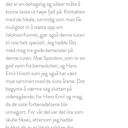
det er en behagelig og sikker måte å
kunne teste ut høye fjell på. Kontakten
med de lokale, samtidig som man får
mulighet til å støtte opp om
lokalsamfunnet, gjør også denne turen
til noe helt spesielt. Jeg hadde fått
med meg tre gode kamerater på
denne turen. Max Spandow, som er en
god venn fra barneskolen, og Hans
Emil Hiorth som jeg også har vært
mye sammen med de siste årene. Det
begynte å nærme seg slutten på
videregående, for Hans Emil og meg,
da de siste forberedelsene ble
unnagjort. For vår del var det lite som
skulle fikses, ettersom jeg hadde
bukket alt av et lokalt selskap der