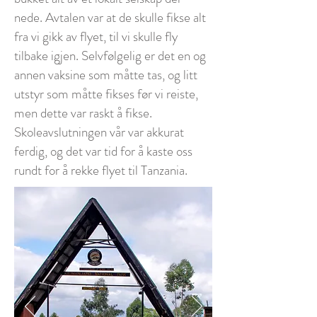
nede. Avtalen var at de skulle fikse alt
fra vi gikk av flyet, til vi skulle fly
tilbake igjen. Selvfølgelig er det en og
annen vaksine som måtte tas, og litt
utstyr som måtte fikses før vi reiste,
men dette var raskt å fikse.
Skoleavslutningen vår var akkurat
ferdig, og det var tid for å kaste oss
rundt for å rekke flyet til Tanzania.